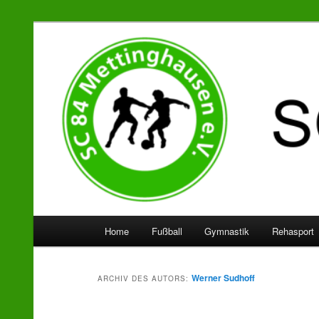
SC 84 Mettinghausen
Hauptmenü
Home
Fußball
Gymnastik
Rehasport
Zum
Zum
Inhalt
sekundären
Werner Sudhoff
ARCHIV DES AUTORS:
wechseln
Inhalt