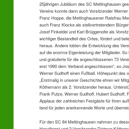
25jährigen Jubiläum des SC Mettinghausen ges
Vereins konnte dann auch Vorsitzender Werner
Franz Hoppe, die Mettinghausener Ratsfrau Mec
auch Franz Klocke als stellvertretendem Bürger
Josef Finkeldei und Karl Brüggenolte als Vorsi
wichtiger Bestandteil des Ortes, fördert und be
heraus. Andere lobten die Entwicklung des Ver
auf die enorme Eigenleistung der Mitglieder. So
und gratulierte für die angeschlossenen 73 Vere
erst 1990 dem Verband angeschlossen“, so Josef
Werner Sudhoff einen Fußball. Höhepunkt des off
„Erstmalig in unserer Geschichte ehren wir Mitgl
Köthemann als 2. Vorsitzender heraus. Unterstü
Frank Putze, Werner Sudhoff, Hubert Sudhoff,
Applaus der zahlreichen Festgäste für ihren a
fand für jeden anerkennende Worte und überrei
Für den SC 84 Mettinghausen nahmen zu dessen 
Haselhorst und 2.Vorsitzender Dietmar Köthe