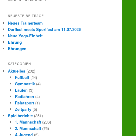
UNSERE SPONSOREN
e
n
NEUESTE BEITRÄGE
Neues Trainerteam
Dorffest meets Sportfest am 11.07.2026
Neue Yoga-Einheit
Ehrung
Ehrungen
KATEGORIEN
Aktuelles
(202)
Fußball
(24)
Gymnastik
(4)
Laufen
(3)
Radfahren
(4)
Rehasport
(1)
Zeltparty
(5)
Spielberichte
(351)
1. Mannschaft
(236)
2. Mannschaft
(76)
A-Jugend
(5)