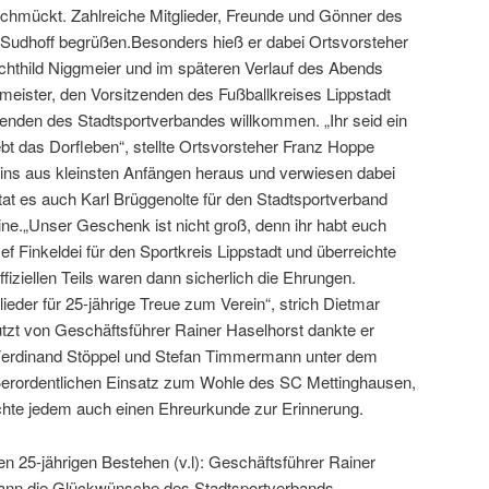
chmückt. Zahlreiche Mitglieder, Freunde und Gönner des
 Sudhoff begrüßen.Besonders hieß er dabei Ortsvorsteher
hthild Niggmeier und im späteren Verlauf des Abends
meister, den Vorsitzenden des Fußballkreises Lippstadt
tzenden des Stadtsportverbandes willkommen. „Ihr seid ein
lebt das Dorfleben“, stellte Ortsvorsteher Franz Hoppe
eins aus kleinsten Anfängen heraus und verwiesen dabei
 tat es auch Karl Brüggenolte für den Stadtsportverband
ine.„Unser Geschenk ist nicht groß, denn ihr habt euch
 Finkeldei für den Sportkreis Lippstadt und überreichte
iziellen Teils waren dann sicherlich die Ehrungen.
ieder für 25-jährige Treue zum Verein“, strich Dietmar
tzt von Geschäftsführer Rainer Haselhorst dankte er
 Ferdinand Stöppel und Stefan Timmermann unter dem
ußerordentlichen Einsatz zum Wohle des SC Mettinghausen,
chte jedem auch einen Ehreurkunde zur Erinnerung.
25-jährigen Bestehen (v.l): Geschäftsführer Rainer
mann die Glückwünsche des Stadtsportverbands-