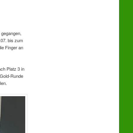
t gegangen,
.07. bis zum
ie Finger an
h Platz 3 in
n Gold-Runde
len.