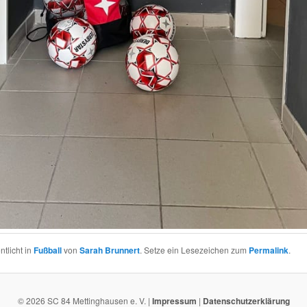
ntlicht in
Fußball
von
Sarah Brunnert
. Setze ein Lesezeichen zum
Permalink
.
© 2026 SC 84 Mettinghausen e. V. |
Impressum
|
Datenschutzerklärung