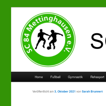
SC 84 Mettinghausen
Hauptmenü
Home
Fußball
Gymnastik
Rehasport
Zum
Zum
Inhalt
sekundären
Veröffentlicht am
3. Oktober 2021
von
Sarah Brunnert
wechseln
Inhalt