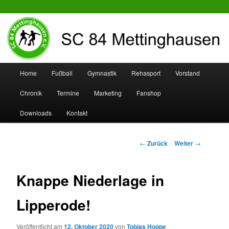
SC 84 Mettinghausen
Hauptmenü
Home
Fußball
Gymnastik
Rehasport
Vorstand
Zum
Zum
Chronik
Termine
Marketing
Fanshop
Inhalt
sekundären
Downloads
Kontakt
wechseln
Inhalt
wechseln
Beitrags-
←
Zurück
Weiter
→
Navigation
Knappe Niederlage in
Lipperode!
Veröffentlicht am
12. Oktober 2020
von
Tobias Hoppe