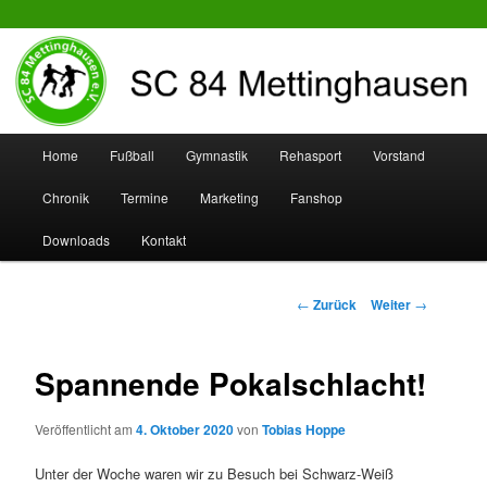
SC 84 Mettinghausen
Hauptmenü
Home
Fußball
Gymnastik
Rehasport
Vorstand
Zum
Zum
Chronik
Termine
Marketing
Fanshop
Inhalt
sekundären
Downloads
Kontakt
wechseln
Inhalt
wechseln
Beitrags-
←
Zurück
Weiter
→
Navigation
Spannende Pokalschlacht!
Veröffentlicht am
4. Oktober 2020
von
Tobias Hoppe
Unter der Woche waren wir zu Besuch bei Schwarz-Weiß