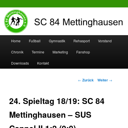
SC 84 Mettinghausen
Hauptmenü
Home
Fußball
Gymnastik
Rehasport
Vorstand
Zum
Zum
Chronik
Termine
Marketing
Fanshop
Inhalt
sekundären
Downloads
Kontakt
wechseln
Inhalt
wechseln
Beitrags-
←
Zurück
Weiter
→
Navigation
24. Spieltag 18/19: SC 84
Mettinghausen – SUS