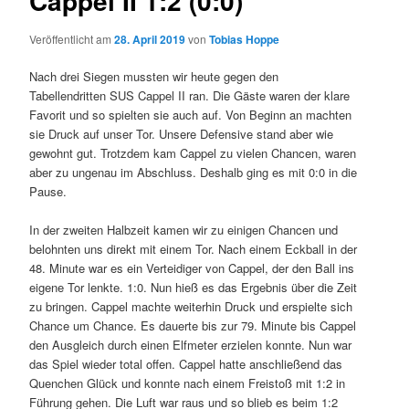
Cappel II 1:2 (0:0)
Veröffentlicht am
28. April 2019
von
Tobias Hoppe
Nach drei Siegen mussten wir heute gegen den
Tabellendritten SUS Cappel II ran. Die Gäste waren der klare
Favorit und so spielten sie auch auf. Von Beginn an machten
sie Druck auf unser Tor. Unsere Defensive stand aber wie
gewohnt gut. Trotzdem kam Cappel zu vielen Chancen, waren
aber zu ungenau im Abschluss. Deshalb ging es mit 0:0 in die
Pause.
In der zweiten Halbzeit kamen wir zu einigen Chancen und
belohnten uns direkt mit einem Tor. Nach einem Eckball in der
48. Minute war es ein Verteidiger von Cappel, der den Ball ins
eigene Tor lenkte. 1:0. Nun hieß es das Ergebnis über die Zeit
zu bringen. Cappel machte weiterhin Druck und erspielte sich
Chance um Chance. Es dauerte bis zur 79. Minute bis Cappel
den Ausgleich durch einen Elfmeter erzielen konnte. Nun war
das Spiel wieder total offen. Cappel hatte anschließend das
Quenchen Glück und konnte nach einem Freistoß mit 1:2 in
Führung gehen. Die Luft war raus und so blieb es beim 1:2