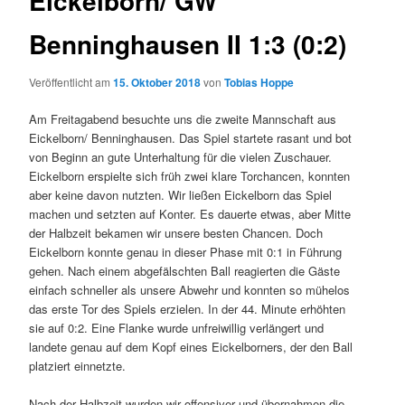
Eickelborn/ GW
Benninghausen II 1:3 (0:2)
Veröffentlicht am
15. Oktober 2018
von
Tobias Hoppe
Am Freitagabend besuchte uns die zweite Mannschaft aus
Eickelborn/ Benninghausen. Das Spiel startete rasant und bot
von Beginn an gute Unterhaltung für die vielen Zuschauer.
Eickelborn erspielte sich früh zwei klare Torchancen, konnten
aber keine davon nutzten. Wir ließen Eickelborn das Spiel
machen und setzten auf Konter. Es dauerte etwas, aber Mitte
der Halbzeit bekamen wir unsere besten Chancen. Doch
Eickelborn konnte genau in dieser Phase mit 0:1 in Führung
gehen. Nach einem abgefälschten Ball reagierten die Gäste
einfach schneller als unsere Abwehr und konnten so mühelos
das erste Tor des Spiels erzielen. In der 44. Minute erhöhten
sie auf 0:2. Eine Flanke wurde unfreiwillig verlängert und
landete genau auf dem Kopf eines Eickelborners, der den Ball
platziert einnetzte.
Nach der Halbzeit wurden wir offensiver und übernahmen die