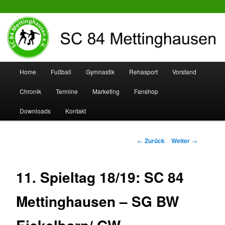
SC 84 Mettinghausen
Hauptmenü
Home
Fußball
Gymnastik
Rehasport
Vorstand
Zum
Zum
Chronik
Termine
Marketing
Fanshop
Inhalt
sekundären
Downloads
Kontakt
wechseln
Inhalt
wechseln
Beitrags-
←
Zurück
Weiter
→
Navigation
11. Spieltag 18/19: SC 84
Mettinghausen – SG BW