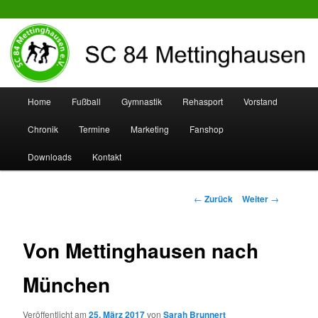
SC 84 Mettinghausen
Hauptmenü
Home
Fußball
Gymnastik
Rehasport
Vorstand
Zum
Zum
Chronik
Termine
Marketing
Fanshop
Inhalt
sekundären
Downloads
Kontakt
wechseln
Inhalt
wechseln
Beitrags-
←
Zurück
Weiter
→
Navigation
Von Mettinghausen nach
München
Veröffentlicht am
25. März 2017
von
Sarah Brunnert