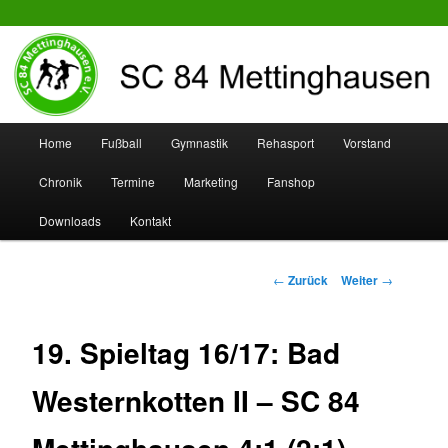
SC 84 Mettinghausen
Hauptmenü
Home
Fußball
Gymnastik
Rehasport
Vorstand
Zum
Zum
Chronik
Termine
Marketing
Fanshop
Inhalt
sekundären
Downloads
Kontakt
wechseln
Inhalt
wechseln
Beitrags-
←
Zurück
Weiter
→
Navigation
19. Spieltag 16/17: Bad
Westernkotten II – SC 84