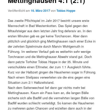
Mettinghausen 4:1 (2:1)
Veröffentlicht am
16. März 2017
von
Tobias Hoppe
Das zweite Pflichtspiel im Jahr 2017 bestritt unsere erste
Mannschaft in Bad Westernkotten. Das Spiel gegen den
Mitaufsteiger aus dem letzten Jahr fing defensiv an. In den
ersten Minuten gab es gar keine Torchancen. Aber dann
plötzlich und glücklich ging Mettinghausen nach einer Ecke in
der zehnten Spielminute durch Marvin Wohlgemuth in
Führung. Im weiteren Verlauf gab es weiterhin sehr wenige
Torchnacen und die Mettinghauser Abwehr stand gut. Doch
dann patzte Torhüter Tobias Hoppe in der 35. Minute und
verschuldete einen Elfmeter, der zum 1:1 Ausgleich führte.
Kurz vor der Halbzeit gingen die Hausherren sogar in Führung.
Nach einem Steilpass verwerteten sie die eins gegen eins
Situation zum 2:1 Halbzeitstand.
Nach dem Seitenwechsel lief dann gar nichts mehr bei
Mettinghausen. Kaum ein Pass kam an, die langen Bälle
sicherte sich alle BadW und die vermehrten langen Bälle von
BadW wurden schlecht verteildigt. So kamen die Hausherren
zu mehreren guten Chancen und erzielten dann auch in der