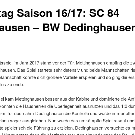
ltag Saison 16/17: SC 84
ausen – BW Dedinghausen
sspiel im Jahr 2017 stand vor der Tür. Mettinghausen empfing die zw
ausen. Das Spiel startete sehr defensiv und beide Mannschaften risk
Mannschaft konnte sich größere Vorteile erspielen und so ging die ers
los zu ende.
l kam Mettinghausen besser aus der Kabine und dominierte die An
 konnten die Hausherren die Überlegenheit ausnutzen und das 1:0 dur
em Tor übernahm Dedinghausen die Kontrolle und wurde immer offens
 dann sogar ausgleichen. Nun wurde das umkämpfte Spiel rasant und 
e spielerisch die Führung zu erzielen, Dedinghausen versuchte es mi
4. Minute patzte dann die Mettinghauser Abwehr und verlor den Ball, d