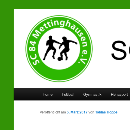
SC 84 Mettinghausen
Hauptmenü
Home
Fußball
Gymnastik
Rehasport
Zum
Zum
Inhalt
sekundären
Veröffentlicht am
5. März 2017
von
Tobias Hoppe
wechseln
Inhalt