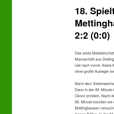
18. Spie
wechseln
Mettingh
2:2 (0:0)
Das erste Meisterschaft
Mannschaft aus Dedingh
viel nach vorne. Keine 
ohne große Aufreger tor
Nach dem Seitenwechse
Dann in der 49. Minute
Okoro erzielen. Nach d
56. Minute konnten sie
Mettinghausen versucht
langen Bällen. In der 8