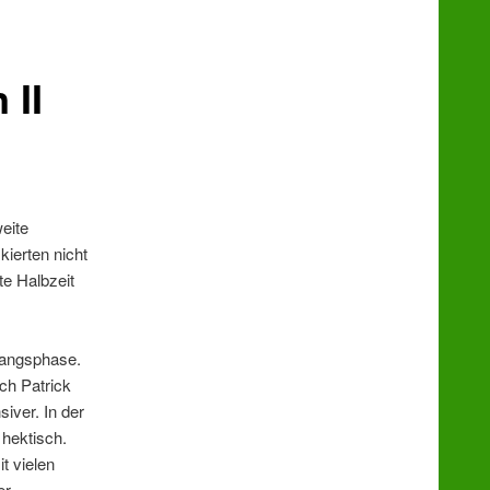
 II
eite
ierten nicht
te Halbzeit
fangsphase.
ch Patrick
iver. In der
hektisch.
t vielen
er