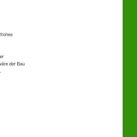
 frohes
er
 wäre der Bau
.