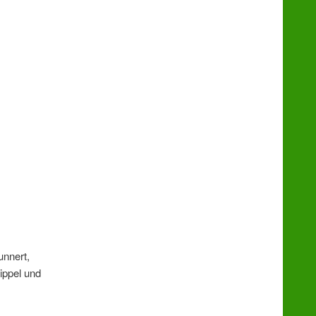
unnert,
ippel und