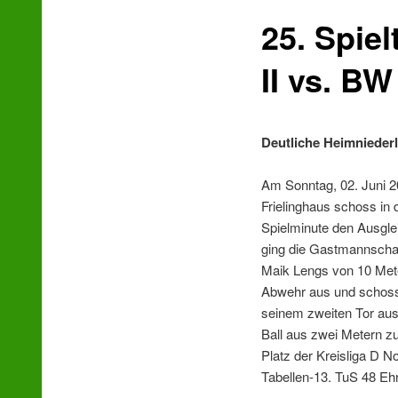
25. Spie
wechseln
II vs. BW
Deutliche Heimnieder
Am Sonntag, 02. Juni 2
Frielinghaus schoss in 
Spielminute den Ausgle
ging die Gastmannschaf
Maik Lengs von 10 Meter
Abwehr aus und schoss 
seinem zweiten Tor aus 
Ball aus zwei Metern zu
Platz der Kreisliga D N
Tabellen-13. TuS 48 Ehr