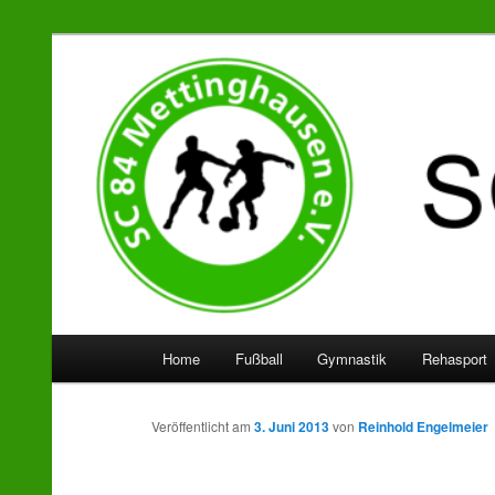
SC 84 Mettinghausen
Hauptmenü
Home
Fußball
Gymnastik
Rehasport
Zum
Zum
Inhalt
sekundären
Veröffentlicht am
3. Juni 2013
von
Reinhold Engelmeier
wechseln
Inhalt