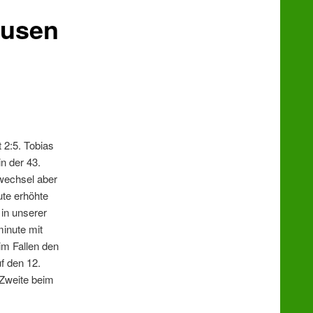
ausen
 2:5. Tobias
n der 43.
nwechsel aber
ute erhöhte
in unserer
inute mit
im Fallen den
f den 12.
 Zweite beim