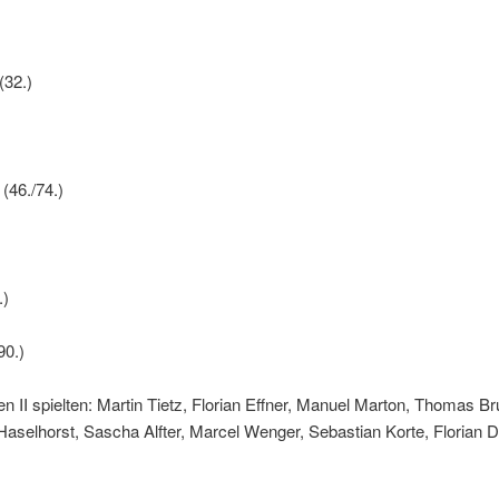
(32.)
(46./74.)
.)
90.)
 II spielten: Martin Tietz, Florian Effner, Manuel Marton, Thomas Br
aselhorst, Sascha Alfter, Marcel Wenger, Sebastian Korte, Florian D