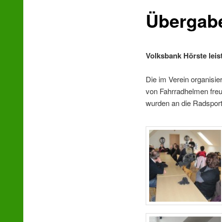
Übergab
wechseln
Volksbank Hörste leist
Die im Verein organisi
von Fahrradhelmen freue
wurden an die Radsport