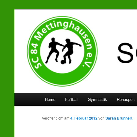
SC 84 Mettinghausen
Hauptmenü
Home
Fußball
Gymnastik
Rehasport
Zum
Zum
Inhalt
sekundären
Veröffentlicht am
4. Februar 2012
von
Sarah Brunnert
wechseln
Inhalt