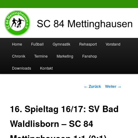
SC 84 Mettinghausen
Hauptmenü
Home
Fußball
Gymnastik
Rehasport
Vorstand
Zum
Zum
Chronik
Termine
Marketing
Fanshop
Inhalt
sekundären
Downloads
Kontakt
wechseln
Inhalt
wechseln
Beitrags-
←
Zurück
Weiter
→
Navigation
16. Spieltag 16/17: SV Bad
Waldlisborn – SC 84