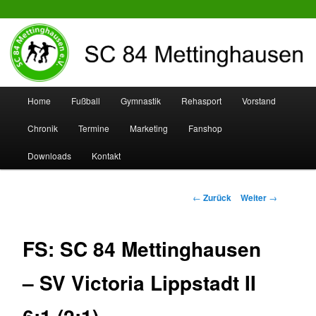
SC 84 Mettinghausen
Hauptmenü
Home
Fußball
Gymnastik
Rehasport
Vorstand
Zum
Zum
Chronik
Termine
Marketing
Fanshop
Inhalt
sekundären
Downloads
Kontakt
wechseln
Inhalt
wechseln
Beitrags-
←
Zurück
Weiter
→
Navigation
FS: SC 84 Mettinghausen
– SV Victoria Lippstadt II