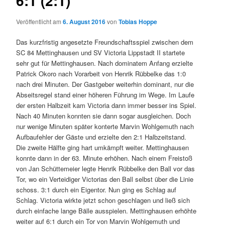
6:1 (2:1)
Veröffentlicht am
6. August 2016
von
Tobias Hoppe
Das kurzfristig angesetzte Freundschaftsspiel zwischen dem
SC 84 Mettinghausen und SV Victoria Lippstadt II startete
sehr gut für Mettinghausen. Nach dominatem Anfang erzielte
Patrick Okoro nach Vorarbeit von Henrik Rübbelke das 1:0
nach drei Minuten. Der Gastgeber weiterhin dominant, nur die
Abseitsregel stand einer höheren Führung im Wege. Im Laufe
der ersten Halbzeit kam Victoria dann immer besser ins Spiel.
Nach 40 Minuten konnten sie dann sogar ausgleichen. Doch
nur wenige Minuten später konterte Marvin Wohlgemuth nach
Aufbaufehler der Gäste und erzielte den 2:1 Halbzeitstand.
Die zweite Hälfte ging hart umkämpft weiter. Mettinghausen
konnte dann in der 63. Minute erhöhen. Nach einem Freistoß
von Jan Schüttemeier legte Henrik Rübbelke den Ball vor das
Tor, wo ein Verteidiger Victorias den Ball selbst über die Linie
schoss. 3:1 durch ein Eigentor. Nun ging es Schlag auf
Schlag. Victoria wirkte jetzt schon geschlagen und ließ sich
durch einfache lange Bälle ausspielen. Mettinghausen erhöhte
weiter auf 6:1 durch ein Tor von Marvin Wohlgemuth und