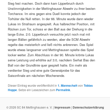
Sieg fest machen. Doch dann kam Lipperbruch durch
Unstimmigkeiten in der Mettinghauser Abwehr zu ihrer besten
Torchance. Im eins gegen eins Duell konnte jedoch der
Torhüter die Null retten. In der 66. Minute wurde dann wieder
Lukas im Strafraum angespielt. Aus halbrechter Position, mit
Rücken zum Tor, schoss er den Ball aus der Drehung in die
lange Ecke. 2:0. Lipperbruch versuchte jetzt noch mal mit
langen Bällen gefährlich zu werden, aber die SCM Abwehr
regelte das meisterlich und ließ nichts anbrennen. Das Spiel
wurde etwas langsamer und Mettinghausen spielte das Spiel
locker weiter. Zum Abschluss in der 90. Minute krönte Lukas
seine Leistung und erhöhte auf 3:0, nachdem Serhat Bas den
Ball von der Grundlinie quer gespielt hatte. Ein mehr als
verdienter Sieg und eine gute Generalprobe für das
Saisonfinale am nächsten Wochenende.
Dieser Eintrag wurde veröffentlicht in
1. Mannschaft
von
Tobias
Hoppe
. Setze ein Lesezeichen zum
Permalink
.
© 2026 SC 84 Mettinghausen e. V. |
Impressum
|
Datenschutzerklärung