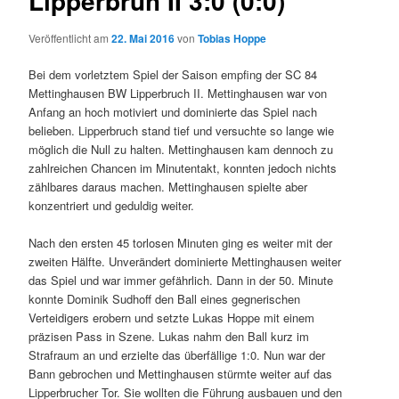
Lipperbruh II 3:0 (0:0)
Veröffentlicht am
22. Mai 2016
von
Tobias Hoppe
Bei dem vorletztem Spiel der Saison empfing der SC 84
Mettinghausen BW Lipperbruch II. Mettinghausen war von
Anfang an hoch motiviert und dominierte das Spiel nach
belieben. Lipperbruch stand tief und versuchte so lange wie
möglich die Null zu halten. Mettinghausen kam dennoch zu
zahlreichen Chancen im Minutentakt, konnten jedoch nichts
zählbares daraus machen. Mettinghausen spielte aber
konzentriert und geduldig weiter.
Nach den ersten 45 torlosen Minuten ging es weiter mit der
zweiten Hälfte. Unverändert dominierte Mettinghausen weiter
das Spiel und war immer gefährlich. Dann in der 50. Minute
konnte Dominik Sudhoff den Ball eines gegnerischen
Verteidigers erobern und setzte Lukas Hoppe mit einem
präzisen Pass in Szene. Lukas nahm den Ball kurz im
Strafraum an und erzielte das überfällige 1:0. Nun war der
Bann gebrochen und Mettinghausen stürmte weiter auf das
Lipperbrucher Tor. Sie wollten die Führung ausbauen und den