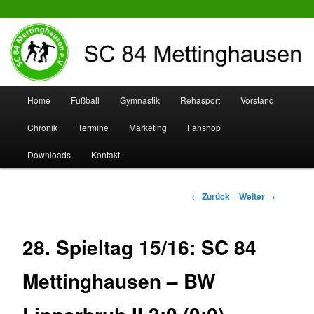
SC 84 Mettinghausen
Hauptmenü
Home
Fußball
Gymnastik
Rehasport
Vorstand
Zum
Zum
Chronik
Termine
Marketing
Fanshop
Inhalt
sekundären
Downloads
Kontakt
wechseln
Inhalt
wechseln
Beitrags-
←
Zurück
Weiter
→
Navigation
28. Spieltag 15/16: SC 84
Mettinghausen – BW