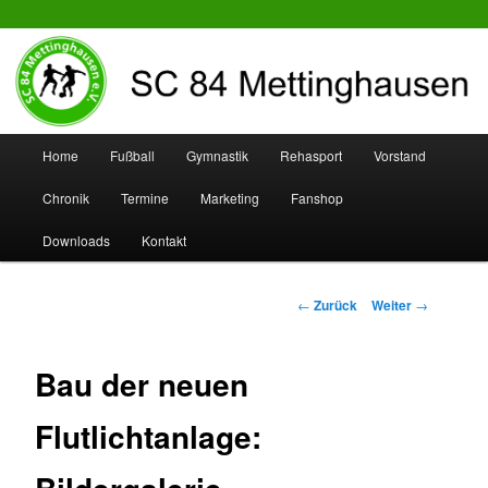
SC 84 Mettinghausen
Hauptmenü
Home
Fußball
Gymnastik
Rehasport
Vorstand
Zum
Zum
Chronik
Termine
Marketing
Fanshop
Inhalt
sekundären
Downloads
Kontakt
wechseln
Inhalt
wechseln
Beitrags-
←
Zurück
Weiter
→
Navigation
Bau der neuen
Flutlichtanlage: