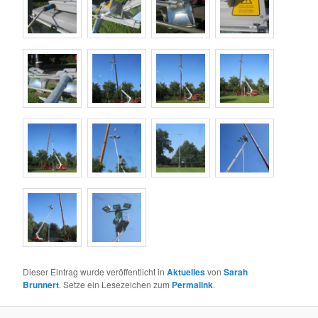
Dieser Eintrag wurde veröffentlicht in
Aktuelles
von
Sarah
Brunnert
. Setze ein Lesezeichen zum
Permalink
.