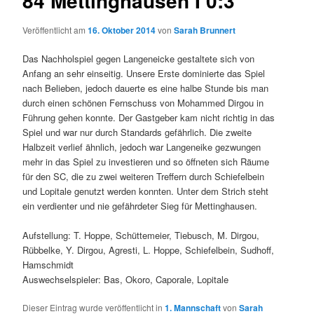
84 Mettinghausen I 0:3
Veröffentlicht am
16. Oktober 2014
von
Sarah Brunnert
Das Nachholspiel gegen Langeneicke gestaltete sich von
Anfang an sehr einseitig. Unsere Erste dominierte das Spiel
nach Belieben, jedoch dauerte es eine halbe Stunde bis man
durch einen schönen Fernschuss von Mohammed Dirgou in
Führung gehen konnte. Der Gastgeber kam nicht richtig in das
Spiel und war nur durch Standards gefährlich. Die zweite
Halbzeit verlief ähnlich, jedoch war Langeneike gezwungen
mehr in das Spiel zu investieren und so öffneten sich Räume
für den SC, die zu zwei weiteren Treffern durch Schiefelbein
und Lopitale genutzt werden konnten. Unter dem Strich steht
ein verdienter und nie gefährdeter Sieg für Mettinghausen.
Aufstellung: T. H
oppe, Schüttemeier, Tiebusch, M. Dirgou,
Rübbelke, Y. Dirgou, Agresti, L. Hoppe, Schiefelbein, Sudhoff,
Hamschmidt
Auswechselspieler: Bas, Okoro, Caporale, Lopitale
Dieser Eintrag wurde veröffentlicht in
1. Mannschaft
von
Sarah