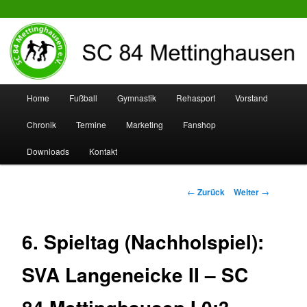
SC 84 Mettinghausen
Hauptmenü
Home
Fußball
Gymnastik
Rehasport
Vorstand
Zum
Zum
Chronik
Termine
Marketing
Fanshop
Inhalt
sekundären
Downloads
Kontakt
wechseln
Inhalt
wechseln
Beitrags-
←
Zurück
Weiter
→
Navigation
6. Spieltag (Nachholspiel):
SVA Langeneicke II – SC