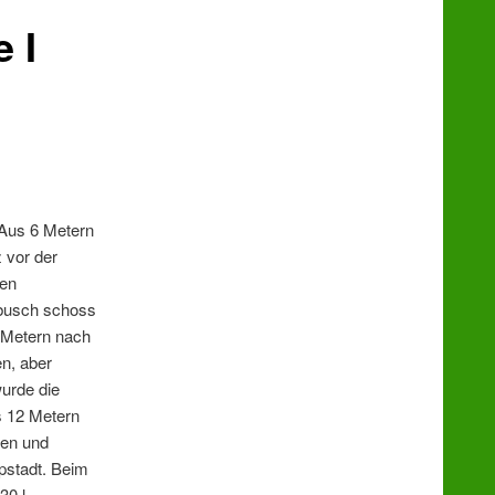
 I
 Aus 6 Metern
 vor der
Den
ebusch schoss
4 Metern nach
n, aber
wurde die
s 12 Metern
len und
ppstadt. Beim
30 l