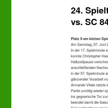
24. Spie
wechseln
vs. SC 84
Platz 9 am letzten Spi
Am Samstag, 07. Juni 2
In der 17. Spielminute 
konnte Christopher Hase
Halbzeitpause verschoss
anschließenden Nachsch
in der 57. Spielminute 
glänzender Vorarbeit v
Armando Vitale netzte i
Partie unnötig wieder s
ins gegnerische Tor zu
beendet damit die Saiso
Saisonabschluss am kom