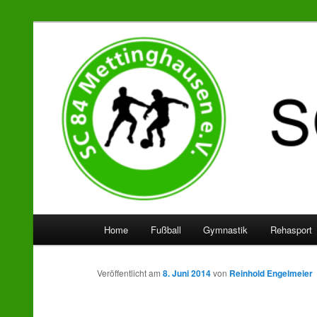
SC 84 Mettinghausen
Hauptmenü
Home
Fußball
Gymnastik
Rehasport
Zum
Zum
Inhalt
sekundären
Veröffentlicht am
8. Juni 2014
von
Reinhold Engelmeier
wechseln
Inhalt