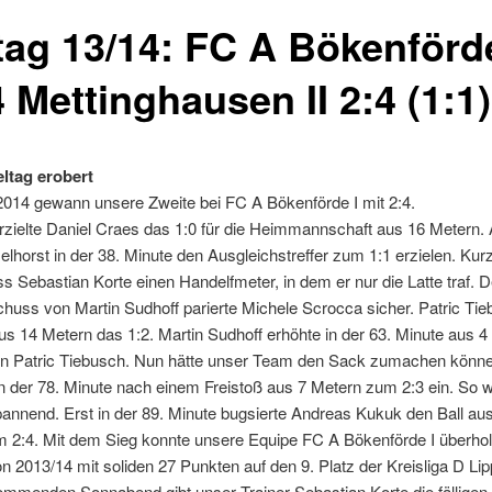
ltag 13/14: FC A Bökenförde
 Mettinghausen II 2:4 (1:1)
eltag erobert
014 gewann unsere Zweite bei FC A Bökenförde I mit 2:4.
erzielte Daniel Craes das 1:0 für die Heimmannschaft aus 16 Metern.
lhorst in der 38. Minute den Ausgleichstreffer zum 1:1 erzielen. Kurz
 Sebastian Korte einen Handelfmeter, in dem er nur die Latte traf. 
uss von Martin Sudhoff parierte Michele Scrocca sicher. Patric Ti
aus 14 Metern das 1:2. Martin Sudhoff erhöhte in der 63. Minute aus 
on Patric Tiebusch. Nun hätte unser Team den Sack zumachen könne
n der 78. Minute nach einem Freistoß aus 7 Metern zum 2:3 ein. So 
pannend. Erst in der 89. Minute bugsierte Andreas Kukuk den Ball au
m 2:4. Mit dem Sieg konnte unsere Equipe FC A Bökenförde I überho
n 2013/14 mit soliden 27 Punkten auf den 9. Platz der Kreisliga D Li
menden Sonnabend gibt unser Trainer Sebastian Korte die fälligen 