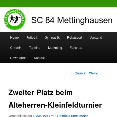
SC 84 Mettinghausen
Hauptmenü
Home
Fußball
Gymnastik
Rehasport
Vorstand
Zum
Zum
Chronik
Termine
Marketing
Fanshop
Inhalt
sekundären
Downloads
Kontakt
wechseln
Inhalt
wechseln
Beitrags-
←
Zurück
Weiter
→
Navigation
Zweiter Platz beim
Alteherren-Kleinfeldturnier
Veröffentlicht am
8. Juni 2014
von
Reinhold Engelmeier