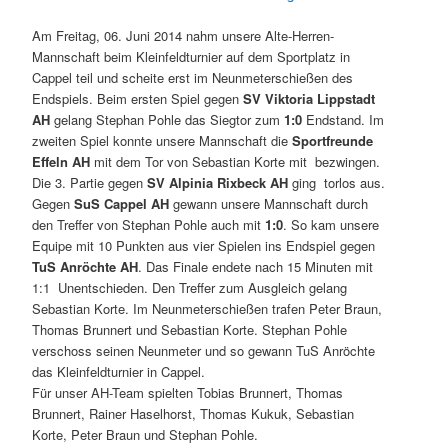
Am Freitag, 06. Juni 2014 nahm unsere Alte-Herren-
Mannschaft beim Kleinfeldturnier auf dem Sportplatz in
Cappel teil und scheite erst im Neunmeterschießen des
Endspiels. Beim ersten Spiel gegen
SV Viktoria Lippstadt
AH
gelang Stephan Pohle das Siegtor zum
1:0
Endstand. Im
zweiten Spiel konnte unsere Mannschaft die
Sportfreunde
Effeln AH
mit dem Tor von Sebastian Korte mit bezwingen.
Die 3. Partie gegen
SV Alpinia Rixbeck AH
ging torlos aus.
Gegen
SuS Cappel AH
gewann unsere Mannschaft durch
den Treffer von Stephan Pohle auch mit
1:0
. So kam unsere
Equipe mit 10 Punkten aus vier Spielen ins Endspiel gegen
TuS Anröchte AH
. Das Finale endete nach 15 Minuten mit
1:1 Unentschieden. Den Treffer zum Ausgleich gelang
Sebastian Korte. Im Neunmeterschießen trafen Peter Braun,
Thomas Brunnert und Sebastian Korte. Stephan Pohle
verschoss seinen Neunmeter und so gewann TuS Anröchte
das Kleinfeldturnier in Cappel.
Für unser AH-Team spielten Tobias Brunnert, Thomas
Brunnert, Rainer Haselhorst, Thomas Kukuk, Sebastian
Korte, Peter Braun und Stephan Pohle.