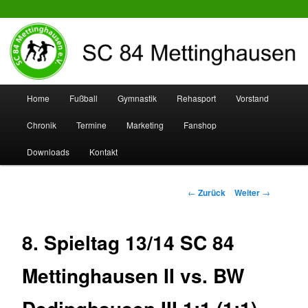
SC 84 Mettinghausen
Hauptmenü
Home
Fußball
Gymnastik
Rehasport
Vorstand
Zum
Zum
Chronik
Termine
Marketing
Fanshop
Inhalt
sekundären
Downloads
Kontakt
wechseln
Inhalt
wechseln
Beitrags-
←
Zurück
Weiter
→
Navigation
8. Spieltag 13/14 SC 84
Mettinghausen II vs. BW