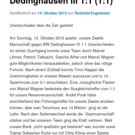
Dedinghausen III 1:1 (1:1)
Veröffentlicht am
14. Oktober 2013
von
Reinhold Engelmeier
Unentschieden über die Zeit gerettet
Am Sonntag, 13. Oktober 2013 spielte
unsere Zweite
Mannschaft gegen BW Dedinghausen III 1:1 Unentschieden.
Im ersten Durchgang konnte unser Team durch Marcel
Löhner, Patrick Tiebusch, Sascha Alfter und Marcel Wegner
gute Möglichkeiten herausarbeiten, jedoch ohne das nötige
Fortune. Nach einem Eckball konnte Timo Happen die
Unstimmigkeiten in unserer Abwehr ausnutzen und in 10.
Spielminute zum 0:1 einschieben. Eine „missglückte Flanke“
von Marcel Wegner bedeutete den Ausgleichstreffer zum 1:1
für unsere Reservemannschaft. André Pook hätte
anschließend den Führungstreffer für unsere Zweite erzielen
können, aber sein Torschuss aus 14 Metern
ging an die
Latte. Nach dem Seitenwechsel wurde die
Gastmannschaft
stärker und bei unserem Team ging die Kraft verloren. Weil
unsere Bank „nicht qualitativ gut bestückt“ war, konnte unser
Trainer Sebastian Korte nur mit Chris König einen Spieler