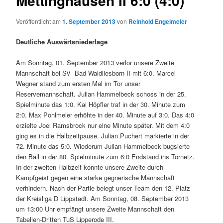
Mettinghausen II 6:0 (4:0)
Veröffentlicht am
1. September 2013
von
Reinhold Engelmeier
Deutliche Auswärtsniederlage
Am Sonntag, 01. September 2013 verlor unsere Zweite
Mannschaft bei SV
Bad Waldliesborn II mit 6:0. Marcel
Wegner stand zum ersten Mal im Tor unser
Reservemannschaft. Julian Hammelbeck schoss in der 25.
Spielminute das 1:0. Kai Höpfler traf in der 30. Minute zum
2:0. Max Pohlmeier erhöhte in der 40. Minute auf 3:0. Das 4:0
erzielte Joel Ramsbrock nur eine Minute später. Mit dem 4:0
ging es in die Halbzeitpause. Julian Puchert markierte in der
72. Minute das 5:0. Wiederum Julian Hammelbeck bugsierte
den Ball in der 80. Spielminute zum 6:0 Endstand ins Tornetz.
In der zweiten Halbzeit konnte unsere Zweite durch
Kampfgeist gegen eine starke gegnerische Mannschaft
verhindern. Nach der Partie belegt unser Team den 12. Platz
der Kreisliga D Lippstadt. Am Sonntag, 08. September 2013
um 13:00 Uhr empfängt unsere Zweite Mannschaft den
Tabellen-Dritten TuS Lipperode III.