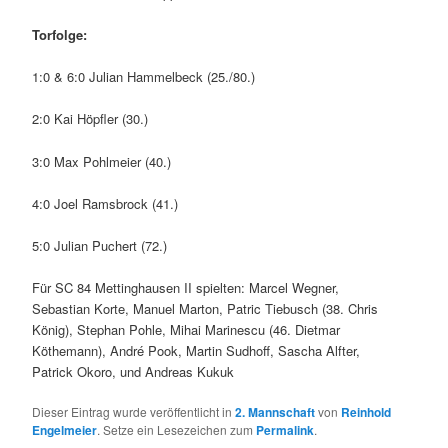
Torfolge:
1:0 & 6:0 Julian Hammelbeck (25./80.)
2:0 Kai Höpfler (30.)
3:0 Max Pohlmeier (40.)
4:0 Joel Ramsbrock (41.)
5:0 Julian Puchert (72.)
Für SC 84 Mettinghausen II spielten: Marcel Wegner,
Sebastian Korte, Manuel Marton, Patric Tiebusch (38. Chris
König), Stephan Pohle, Mihai Marinescu (46. Dietmar
Köthemann), André Pook, Martin Sudhoff, Sascha Alfter,
Patrick Okoro, und Andreas Kukuk
Dieser Eintrag wurde veröffentlicht in
2. Mannschaft
von
Reinhold
Engelmeier
. Setze ein Lesezeichen zum
Permalink
.