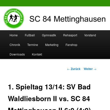
SC 84 Mettinghausen
Hauptmenü
Home
Fußball
Gymnastik
Rehasport
Vorstand
Zum
Zum
Chronik
Termine
Marketing
Fanshop
Inhalt
sekundären
Downloads
Kontakt
wechseln
Inhalt
wechseln
Beitrags-
←
Zurück
Weiter
→
Navigation
1. Spieltag 13/14: SV Bad
Waldliesborn II vs. SC 84