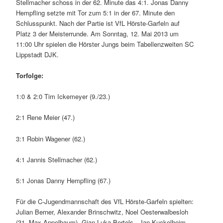
Stellmacher schoss in der 62. Minute das 4:1. Jonas Danny
Hempfling setzte mit Tor zum 5:1 in der 67. Minute den
Schlusspunkt. Nach der Partie ist VfL Hörste-Garfeln auf
Platz 3 der Meisterrunde. Am Sonntag, 12. Mai 2013 um
11:00 Uhr spielen die Hörster Jungs beim Tabellenzweiten SC
Lippstadt DJK.
Torfolge:
1:0 & 2:0 Tim Ickemeyer (9./23.)
2:1 Rene Meier (47.)
3:1 Robin Wagener (62.)
4:1 Jannis Stellmacher (62.)
5:1 Jonas Danny Hempfling (67.)
Für die C-Jugendmannschaft des VfL Hörste-Garfeln spielten:
Julian Berner, Alexander Brinschwitz, Noel Oesterwalbesloh
(31. Max Appelbaum), Gian-Luka Bertels, Jan Kuckelheim,