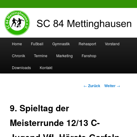
SC 84 Mettinghausen
Hauptmenü
Home
Fußball
Gymnastik
Rehasport
Vorstand
Zum
Zum
Chronik
Termine
Marketing
Fanshop
Inhalt
sekundären
Downloads
Kontakt
wechseln
Inhalt
wechseln
Beitrags-
←
Zurück
Weiter
→
Navigation
9. Spieltag der
Meisterrunde 12/13 C-