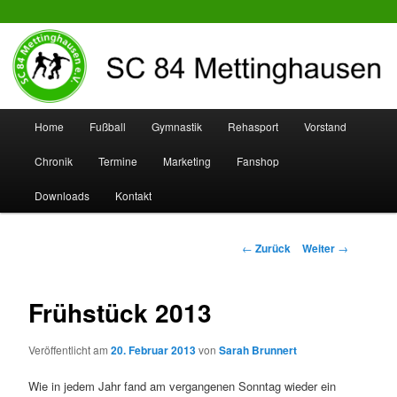
SC 84 Mettinghausen
Hauptmenü
Home
Fußball
Gymnastik
Rehasport
Vorstand
Zum
Zum
Chronik
Termine
Marketing
Fanshop
Inhalt
sekundären
Downloads
Kontakt
wechseln
Inhalt
wechseln
Beitrags-
←
Zurück
Weiter
→
Navigation
Frühstück 2013
Veröffentlicht am
20. Februar 2013
von
Sarah Brunnert
Wie in jedem Jahr fand am vergangenen Sonntag wieder ein