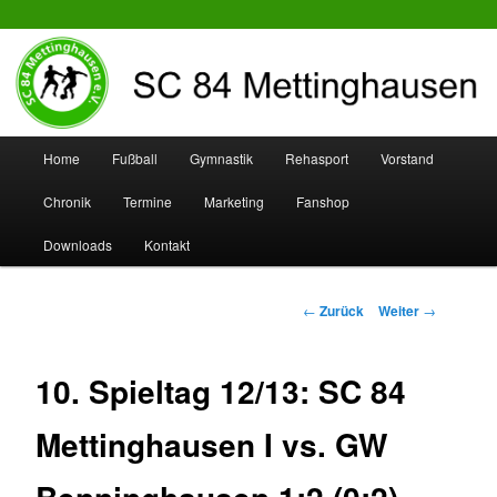
SC 84 Mettinghausen
Hauptmenü
Home
Fußball
Gymnastik
Rehasport
Vorstand
Zum
Zum
Chronik
Termine
Marketing
Fanshop
Inhalt
sekundären
Downloads
Kontakt
wechseln
Inhalt
wechseln
Beitrags-
←
Zurück
Weiter
→
Navigation
10. Spieltag 12/13: SC 84
Mettinghausen I vs. GW