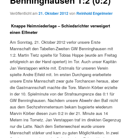
Benninghausen 1:2 (0:2)
Veröffentlicht am
21. Oktober 2012
von
Reinhold Engelmeier
Knappe Heimniederlage – Schiedsrichter verweigert
einen Elfmeter
Am Sonntag, 21. Oktober 2012 verlor unsere Erste
Mannschaft den Tabellen-Zweiten GW Benninghausen mit
1:2. Martin Tietz spielte für Tobias Hoppe (wurde am Freitag
erfolgreich an der Hand operiert) im Tor. Auch unser Kapitän
Jan Verstappen wirkte mit. Erstmals für unseren Verein
spielte Andre Eifeld mit. Im ersten Durchgang erarbeitete
unsere Erste Mannschaft zwar gute Torchancen heraus, aber
die Gastmannschaft machte die Tore. Marvin Körber erzielte
in der 10. Spielminute von der Strafraumgrenze das 0:1 für
GW Benninghausen. Nachdem unsere Abwehr den Ball nicht
aus dem Sechzehnmeterraum bekam bugsierte wiederum
Marvin Körber diesen zum 0:2 in der 21. Minute aus 14
Metern ins Tornetz. Jan Verstappen traf im direkten Gegenzug
nur die Latte. Nach dem Seitenwechsel wurde unsere
Mannschaft stärker und kam zu guten Möglichkeiten. In zwei