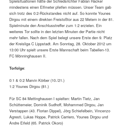
Spielsituationen hätte der Schiedsrichter Fabian Hacker
mindestens einen Elfmeter pfeifen müssen. Unser Team gab
sich trotz des 0:2-Rückstandes nicht auf. So konnte Younes
Dirgou mit einem direkten Freistoßtor aus 22 Metern in der 81.
Spielminute den Anschlusstreffer zum 1:2 erzielen. Ein
weiteres Tor sollte in den letzten Minuten der Partie nicht
mehr fallen. Nach dem Spiel belegt unsere Erste den 9. Platz
der Kreisliga C Lippstadt. Am Sonntag, 28. Oktober 2012 um
13:00 Uhr spielt unsere Erste Mannschaft beim Tabellen-13.
FC Mönninghausen II.
Torfolge
:
0:1 & 0:2 Marvin Körber (10./21.)
1:2 Younes Dirgou (81.)
Für SC 84 Mettinghausen I spielten: Martin Tietz, Jan
Schüttemeier, Dominik Sudhoff, Mohammed Dirgou, Jan
Verstappen (43. Florian Dippel), Jörg Schiefelbein, Vincenzo
Agresti, Lukas Hoppe, Patrick Carriero, Younes Dirgou und
Andre Eifeld (65. Patrick Okoro)