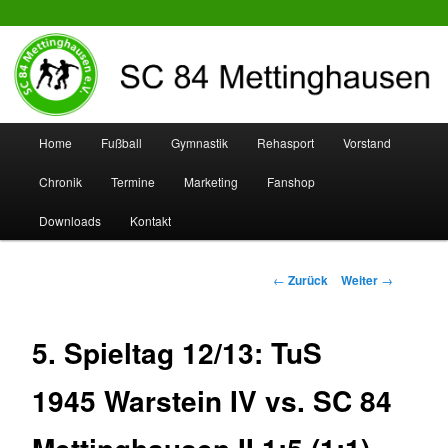
SC 84 Mettinghausen
Hauptmenü
Home
Fußball
Gymnastik
Rehasport
Vorstand
Zum
Zum
Chronik
Termine
Marketing
Fanshop
Inhalt
sekundären
Downloads
Kontakt
wechseln
Inhalt
wechseln
Beitrags-
←
Zurück
Weiter
→
Navigation
5. Spieltag 12/13: TuS
1945 Warstein IV vs. SC 84