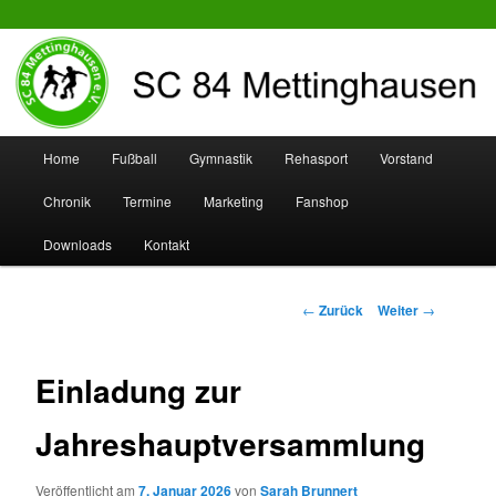
SC 84 Mettinghausen
Hauptmenü
Home
Fußball
Gymnastik
Rehasport
Vorstand
Zum
Zum
Chronik
Termine
Marketing
Fanshop
Inhalt
sekundären
Downloads
Kontakt
wechseln
Inhalt
wechseln
Beitrags-
←
Zurück
Weiter
→
Navigation
Einladung zur
Jahreshauptversammlung
Veröffentlicht am
7. Januar 2026
von
Sarah Brunnert