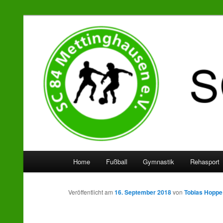
SC 84 Mettinghausen
Hauptmenü
Home
Fußball
Gymnastik
Rehasport
Zum
Zum
Inhalt
sekundären
Veröffentlicht am
16. September 2018
von
Tobias Hoppe
wechseln
Inhalt