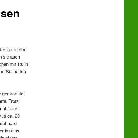
usen
ten schnellen
n sie auch
pen mit 1:0 in
m. Sie hatten
iger konnte
te. Trotz
fehlenden
aus ca. 20
 schnelle
er im eins
is nichts