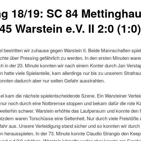
tag 18/19: SC 84 Mettingha
5 Warstein e.V. II 2:0 (1:0)
 bestritten wir zuhause gegen Warstein II. Beide Mannschaften spiel
chte über Pressing gefährlich zu werden. In den ersten Minuten ware
 in der 23. Minute konnten wir nach einem Konter durch Jan Verstap
 hatte viele Spielanteile, kam allerdings nur bis zu unserem Strafrau
nnten dadurch aber nur selten Gefahr ausstrahlen.
 kam die nächste spielentscheidende Szene. Ein Warsteiner Verteid
nur noch durch eine Notbremse stoppen und bekam dafür die rote Kar
 weiterhin schwer. Warstein erhöhte das Laufpensum und konnte den 
rotzdem waren Torschüsse eine Seltenheit. Nur durch viele Freistöße 
fahr aus. Unsere Verteidigung stand sicher und so konnten wir durch
n herausspielen. In der 73. Minute konnte Claudio Strangio den Keep
und auf 2:0 erhöhen. Warstein kämpfte weiter aber konnte am Ergebn