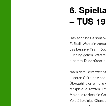
6. Spiel
wechseln
– TUS 194
Das sechste Saisonspiel
Fußball. Warstein versu
das bessere Team. Doch
Führung gehen. Warstein
mehrere Torschüsse, ko
Nach dem Seitenwechsel
unseren Stürmer Mario 
Überzahl taten wir uns
Mitspieler ersetzten. T
Metern strahlten sie Ge
Vorstöße einige Chance
gegen eins überwinden 