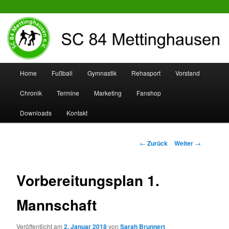
SC 84 Mettinghausen
Hauptmenü
Home
Fußball
Gymnastik
Rehasport
Vorstand
Zum
Zum
Chronik
Termine
Marketing
Fanshop
Inhalt
sekundären
Downloads
Kontakt
wechseln
Inhalt
wechseln
Beitrags-
←
Zurück
Weiter
→
Navigation
Vorbereitungsplan 1.
Mannschaft
Veröffentlicht am
2. Januar 2018
von
Sarah Brunnert