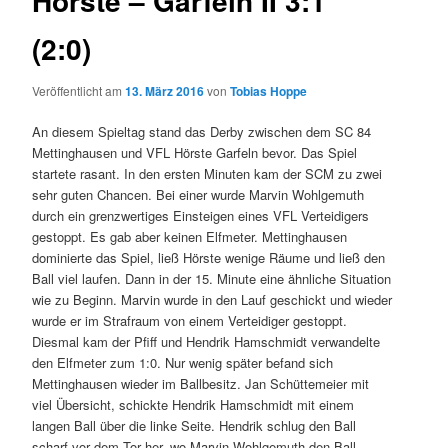
Hörste – Garfeln II 3:1
(2:0)
Veröffentlicht am
13. März 2016
von
Tobias Hoppe
An diesem Spieltag stand das Derby zwischen dem SC 84
Mettinghausen und VFL Hörste Garfeln bevor. Das Spiel
startete rasant. In den ersten Minuten kam der SCM zu zwei
sehr guten Chancen. Bei einer wurde Marvin Wohlgemuth
durch ein grenzwertiges Einsteigen eines VFL Verteidigers
gestoppt. Es gab aber keinen Elfmeter. Mettinghausen
dominierte das Spiel, ließ Hörste wenige Räume und ließ den
Ball viel laufen. Dann in der 15. Minute eine ähnliche Situation
wie zu Beginn. Marvin wurde in den Lauf geschickt und wieder
wurde er im Strafraum von einem Verteidiger gestoppt.
Diesmal kam der Pfiff und Hendrik Hamschmidt verwandelte
den Elfmeter zum 1:0. Nur wenig später befand sich
Mettinghausen wieder im Ballbesitz. Jan Schüttemeier mit
viel Übersicht, schickte Hendrik Hamschmidt mit einem
langen Ball über die linke Seite. Hendrik schlug den Ball
scharf vor dem Tor her, wo Marvin Wohlgemuth den Ball