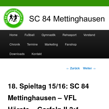
SC 84 Mettinghausen
Hauptmenü
Home
Fußball
Gymnastik
Rehasport
Vorstand
Zum
Zum
Chronik
Termine
Marketing
Fanshop
Inhalt
sekundären
Downloads
Kontakt
wechseln
Inhalt
wechseln
Beitrags-
←
Zurück
Weiter
→
Navigation
18. Spieltag 15/16: SC 84
Mettinghausen – VFL