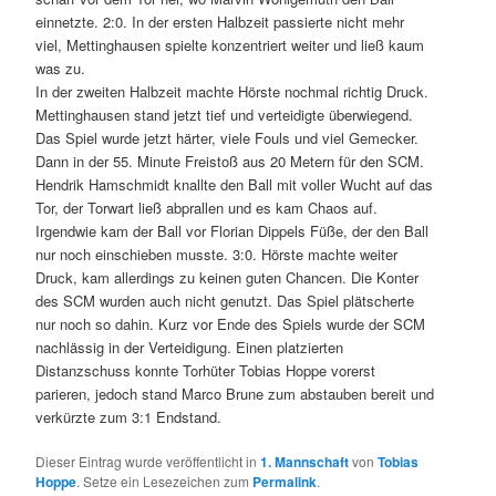
einnetzte. 2:0. In der ersten Halbzeit passierte nicht mehr
viel, Mettinghausen spielte konzentriert weiter und ließ kaum
was zu.
In der zweiten Halbzeit machte Hörste nochmal richtig Druck.
Mettinghausen stand jetzt tief und verteidigte überwiegend.
Das Spiel wurde jetzt härter, viele Fouls und viel Gemecker.
Dann in der 55. Minute Freistoß aus 20 Metern für den SCM.
Hendrik Hamschmidt knallte den Ball mit voller Wucht auf das
Tor, der Torwart ließ abprallen und es kam Chaos auf.
Irgendwie kam der Ball vor Florian Dippels Füße, der den Ball
nur noch einschieben musste. 3:0. Hörste machte weiter
Druck, kam allerdings zu keinen guten Chancen. Die Konter
des SCM wurden auch nicht genutzt. Das Spiel plätscherte
nur noch so dahin. Kurz vor Ende des Spiels wurde der SCM
nachlässig in der Verteidigung. Einen platzierten
Distanzschuss konnte Torhüter Tobias Hoppe vorerst
parieren, jedoch stand Marco Brune zum abstauben bereit und
verkürzte zum 3:1 Endstand.
Dieser Eintrag wurde veröffentlicht in
1. Mannschaft
von
Tobias
Hoppe
. Setze ein Lesezeichen zum
Permalink
.