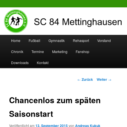
SC 84 Mettinghausen
Hauptmenü
Home
Fußball
Gymnastik
Rehasport
Vorstand
Zum
Zum
Chronik
Termine
Marketing
Fanshop
Inhalt
sekundären
Downloads
Kontakt
wechseln
Inhalt
wechseln
Beitrags-
←
Zurück
Weiter
→
Navigation
Chancenlos zum späten
Saisonstart
Veröffentlicht am
13. September 2015
von
Andreas Kukuk