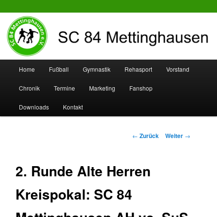
SC 84 Mettinghausen
Hauptmenü
Home
Fußball
Gymnastik
Rehasport
Vorstand
Zum
Zum
Chronik
Termine
Marketing
Fanshop
Inhalt
sekundären
Downloads
Kontakt
wechseln
Inhalt
wechseln
Beitrags-
←
Zurück
Weiter
→
Navigation
2. Runde Alte Herren
Kreispokal: SC 84