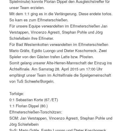
Spielminute) konnte Florian Dippel den Ausgleichstreffer für
unser Team erzielen.
Mit dem 1:1 ging es in die Verlängerung. Diese endete torlos.
So kam es zum Elfmeterschießen.
Für unsere Equipe verwandelten im Elfmeterschießen Jan
Verstappen, Vincenzo Agresti, Stephan Pohle und Jörg
Schiefelbein ihre Elfmeter.
Für Bad Westernkotten verwandelten im Elfmeterschießen
Mario Gräfe, Egidio Luongo und Dieter Koschorreck. Zwei
Spieler von den Gästen trafen Latte bzw. Pfosten.
Somit gelang unserer Alte-Herren-Mannschaft der Einzug ins
Achtelfinale. Am Samstag 28. April 2015 um 17:00 Uhr
empfängt unser Team im Achtelfinale die Spielgemeinschaft
von TuS Schwefe/Borgeln.
Torfolge:
0:1 Sebastian Korte (67./ET)
1:1 Florian Dippel (80.)
Elfmeterschießen-Torschützen:
SCM: Jan Verstappen, Vincenzo Agresti, Stephan Pohle und
Jörg Schiefelbein
SuS: Mario Gräfe, Egidio Luongo und Dieter Koschorreck