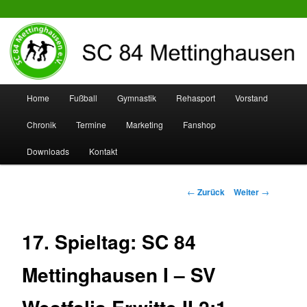
SC 84 Mettinghausen
Hauptmenü
Home
Fußball
Gymnastik
Rehasport
Vorstand
Zum
Zum
Chronik
Termine
Marketing
Fanshop
Inhalt
sekundären
Downloads
Kontakt
wechseln
Inhalt
wechseln
Beitrags-
←
Zurück
Weiter
→
Navigation
17. Spieltag: SC 84
Mettinghausen I – SV