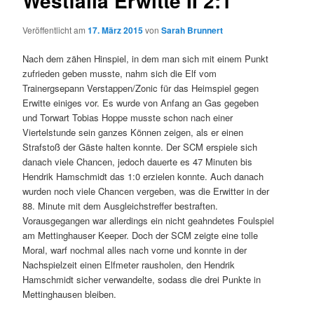
Westfalia Erwitte II 2:1
Veröffentlicht am
17. März 2015
von
Sarah Brunnert
Nach dem zähen Hinspiel, in dem man sich mit einem Punkt
zufrieden geben musste, nahm sich die Elf vom
Trainergsepann Verstappen/Zonic für das Heimspiel gegen
Erwitte einiges vor. Es wurde von Anfang an Gas gegeben
und Torwart Tobias Hoppe musste schon nach einer
Viertelstunde sein ganzes Können zeigen, als er einen
Strafstoß der Gäste halten konnte. Der SCM erspiele sich
danach viele Chancen, jedoch dauerte es 47 Minuten bis
Hendrik Hamschmidt das 1:0 erzielen konnte. Auch danach
wurden noch viele Chancen vergeben, was die Erwitter in der
88. Minute mit dem Ausgleichstreffer bestraften.
Vorausgegangen war allerdings ein nicht geahndetes Foulspiel
am Mettinghauser Keeper. Doch der SCM zeigte eine tolle
Moral, warf nochmal alles nach vorne und konnte in der
Nachspielzeit einen Elfmeter rausholen, den Hendrik
Hamschmidt sicher verwandelte, sodass die drei Punkte in
Mettinghausen bleiben.