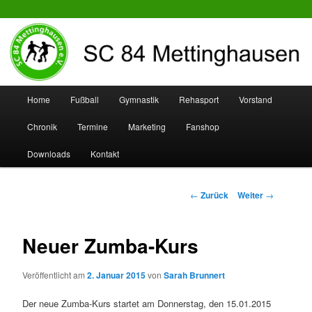
SC 84 Mettinghausen
Hauptmenü
Home
Fußball
Gymnastik
Rehasport
Vorstand
Zum
Zum
Chronik
Termine
Marketing
Fanshop
Inhalt
sekundären
Downloads
Kontakt
wechseln
Inhalt
wechseln
Beitrags-
←
Zurück
Weiter
→
Navigation
Neuer Zumba-Kurs
Veröffentlicht am
2. Januar 2015
von
Sarah Brunnert
Der neue Zumba-Kurs startet am Donnerstag, den 15.01.2015