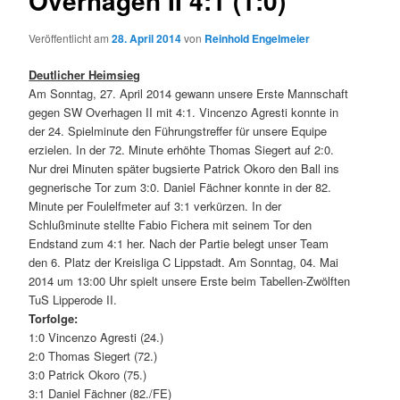
Overhagen II 4:1 (1:0)
Veröffentlicht am
28. April 2014
von
Reinhold Engelmeier
Deutlicher Heimsieg
Am Sonntag, 27. April 2014 gewann unsere Erste Mannschaft
gegen SW Overhagen II mit 4:1. Vincenzo Agresti konnte in
der 24. Spielminute den Führungstreffer für unsere Equipe
erzielen. In der 72. Minute erhöhte Thomas Siegert auf 2:0.
Nur drei Minuten später bugsierte Patrick Okoro den Ball ins
gegnerische Tor zum 3:0. Daniel Fächner konnte in der 82.
Minute per Foulelfmeter auf 3:1 verkürzen. In der
Schlußminute stellte Fabio Fichera mit seinem Tor den
Endstand zum 4:1 her. Nach der Partie belegt unser Team
den 6. Platz der Kreisliga C Lippstadt. Am Sonntag, 04. Mai
2014 um 13:00 Uhr spielt unsere Erste beim Tabellen-Zwölften
TuS Lipperode II.
Torfolge:
1:0 Vincenzo Agresti (24.)
2:0 Thomas Siegert (72.)
3:0 Patrick Okoro (75.)
3:1 Daniel Fächner (82./FE)