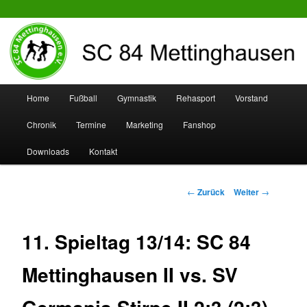
SC 84 Mettinghausen
Hauptmenü
Home
Fußball
Gymnastik
Rehasport
Vorstand
Zum
Zum
Chronik
Termine
Marketing
Fanshop
Inhalt
sekundären
Downloads
Kontakt
wechseln
Inhalt
wechseln
Beitrags-
←
Zurück
Weiter
→
Navigation
11. Spieltag 13/14: SC 84
Mettinghausen II vs. SV