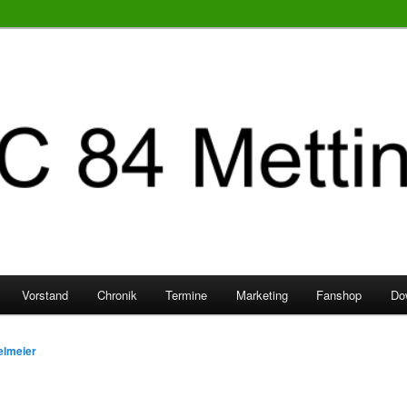
Vorstand
Chronik
Termine
Marketing
Fanshop
Do
elmeier