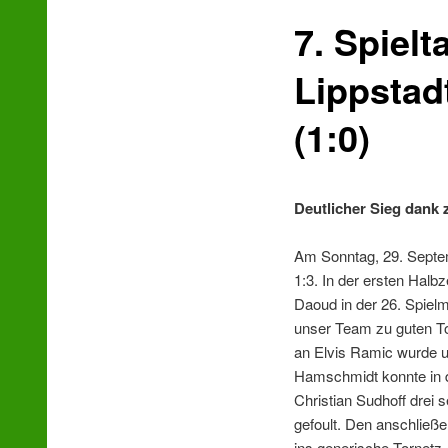
7. Spiel
wechseln
Lippstad
(1:0)
Deutlicher Sieg dank 
Am Sonntag, 29. Septem
1:3. In der ersten Halb
Daoud in der 26. Spielm
unser Team zu guten To
an Elvis Ramic wurde un
Hamschmidt konnte in d
Christian Sudhoff drei 
gefoult. Den anschließe
ins generische Tornetz.