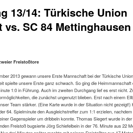
tag 13/14: Türkische Union
t vs. SC 84 Mettinghausen 
zweier Freistoßtore
ber 2013 gewann unsere Erste Mannschaft bei der Türkische Union 
zeit spielte unsere Erste ganz schwach. So ging die Heimmannschaft 
inute 1:0 in Führung. Auch im zweiten Durchgang lief es erst nicht.
rmöglichkeiten, die zunächst ungenutzt blieben. Erst nach einem El
ser Team stärker. (Eine Karte wurde in der Situation nicht gezeigt!)
er 64. Spielminute den Ausgleichstreffer zum 1:1 erzielen, nachdem
seiner Gegenspieler um dribbeln konnte. Thomas Siegert wurde in der
nden Freistoß bugsierte Jörg Schiefelbein in der 76. Minute aus 22 
 Nur drei Minuten später machte mit seinem Freistoßtor aus 17 Meter