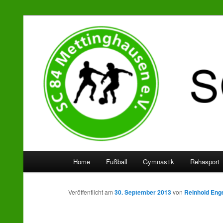
SC 84 Mettinghausen
Hauptmenü
Home
Fußball
Gymnastik
Rehasport
Zum
Zum
Inhalt
sekundären
Veröffentlicht am
30. September 2013
von
Reinhold Eng
wechseln
Inhalt