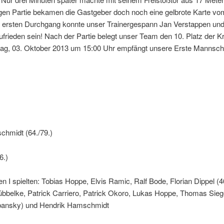
gen Partie bekamen die Gastgeber doch noch eine gelbrote Karte vo
m ersten Durchgang konnte unser Trainergespann Jan Verstappen un
ufrieden sein! Nach der Partie belegt unser Team den 10. Platz der Kr
tag, 03. Oktober 2013 um 15:00 Uhr empfängt unsere Erste Mannsc
chmidt (64./79.)
6.)
 I spielten: Tobias Hoppe, Elvis Ramic, Ralf Bode, Florian Dippel (4
übbelke, Patrick Carriero, Patrick Okoro, Lukas Hoppe, Thomas Siege
rbansky) und Hendrik Hamschmidt