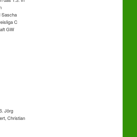
m
d Sascha
eisliga C
haft GW
6. Jörg
rt, Christian