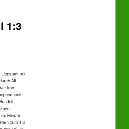
I 1:3
Lippstadt mit
durch Ali
 Zwar kam
lbogencheck
 Hendrik
 zuvor
 75. Minute
Metern zum 1:2
n das 1:3. In