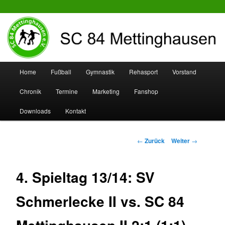
SC 84 Mettinghausen
Hauptmenü
Home
Fußball
Gymnastik
Rehasport
Vorstand
Zum
Zum
Chronik
Termine
Marketing
Fanshop
Inhalt
sekundären
Downloads
Kontakt
wechseln
Inhalt
wechseln
Beitrags-
←
Zurück
Weiter
→
Navigation
4. Spieltag 13/14: SV
Schmerlecke II vs. SC 84