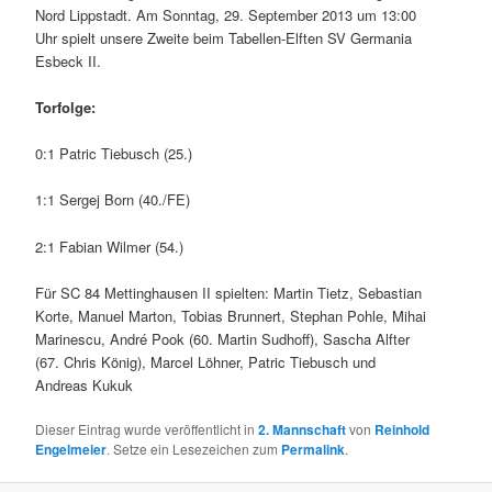
Nord Lippstadt. Am Sonntag, 29. September 2013 um 13:00
Uhr spielt unsere Zweite beim Tabellen-Elften SV Germania
Esbeck II.
Torfolge:
0:1 Patric Tiebusch (25.)
1:1 Sergej Born
(40./FE)
2:1 Fabian Wilmer (54.)
Für SC 84 Mettinghausen II spielten: Martin Tietz, Sebastian
Korte, Manuel Marton, Tobias Brunnert, Stephan Pohle, Mihai
Marinescu, André Pook (60. Martin Sudhoff), Sascha Alfter
(67. Chris König), Marcel Löhner, Patric Tiebusch und
Andreas Kukuk
Dieser Eintrag wurde veröffentlicht in
2. Mannschaft
von
Reinhold
Engelmeier
. Setze ein Lesezeichen zum
Permalink
.