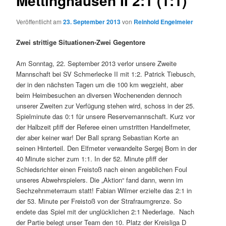
Mettinghausen II 2:1 (1:1)
Veröffentlicht am
23. September 2013
von
Reinhold Engelmeier
Zwei strittige Situationen-Zwei Gegentore
Am Sonntag, 22. September 2013 verlor unsere Zweite
Mannschaft bei SV Schmerlecke II mit 1:2. Patrick Tiebusch,
der in den nächsten Tagen um die 100 km wegzieht, aber
beim Heimbesuchen an diversen Wochenenden dennoch
unserer Zweiten zur Verfügung stehen wird, schoss in der 25.
Spielminute das 0:1 für unsere Reservemannschaft. Kurz vor
der Halbzeit pfiff der Referee einen umstritten Handelfmeter,
der aber keiner war! Der Ball sprang Sebastian Korte an
seinen Hinterteil. Den Elfmeter verwandelte Sergej Born in der
40 Minute sicher zum 1:1. In der 52. Minute pfiff der
Schiedsrichter einen Freistoß nach einen angeblichen Foul
unseres Abwehrspielers. Die „Aktion“ fand dann, wenn im
Sechzehnmeterraum statt! Fabian Wilmer erzielte das 2:1 in
der 53. Minute per Freistoß von der Strafraumgrenze. So
endete das Spiel mit der unglücklichen 2:1 Niederlage.
Nach
der Partie belegt unser Team den 10. Platz der Kreisliga D