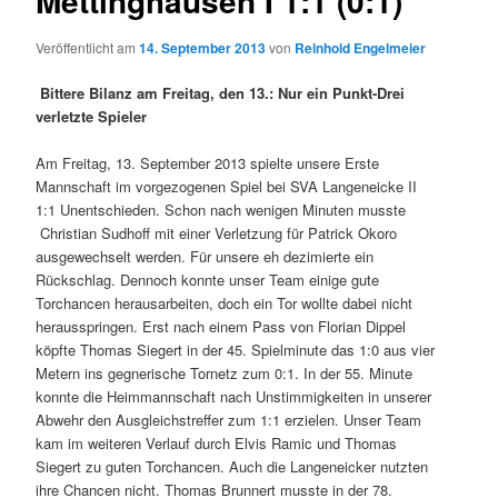
Mettinghausen I 1:1 (0:1)
Veröffentlicht am
14. September 2013
von
Reinhold Engelmeier
Bittere Bilanz am Freitag, den 13.: Nur ein Punkt-Drei
verletzte Spieler
Am Freitag, 13. September 2013 spielte unsere Erste
Mannschaft im vorgezogenen Spiel bei SVA Langeneicke II
1:1 Unentschieden. Schon nach wenigen Minuten musste
Christian Sudhoff mit einer Verletzung für Patrick Okoro
ausgewechselt werden. Für unsere eh dezimierte ein
Rückschlag. Dennoch konnte unser Team einige gute
Torchancen herausarbeiten, doch ein Tor wollte dabei nicht
herausspringen. Erst nach einem Pass von Florian Dippel
köpfte Thomas Siegert in der 45. Spielminute das 1:0 aus vier
Metern ins gegnerische Tornetz zum 0:1. In der 55. Minute
konnte die Heimmannschaft nach Unstimmigkeiten in unserer
Abwehr den Ausgleichstreffer zum 1:1 erzielen. Unser Team
kam im weiteren Verlauf durch Elvis Ramic und Thomas
Siegert zu guten Torchancen. Auch die Langeneicker nutzten
ihre Chancen nicht. Thomas Brunnert musste in der 78.