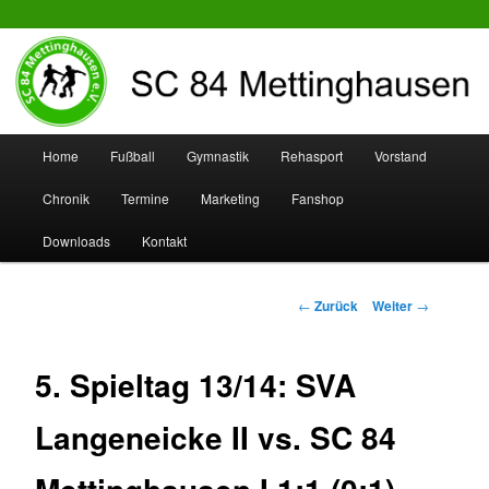
SC 84 Mettinghausen
Hauptmenü
Home
Fußball
Gymnastik
Rehasport
Vorstand
Zum
Zum
Chronik
Termine
Marketing
Fanshop
Inhalt
sekundären
Downloads
Kontakt
wechseln
Inhalt
wechseln
Beitrags-
←
Zurück
Weiter
→
Navigation
5. Spieltag 13/14: SVA
Langeneicke II vs. SC 84