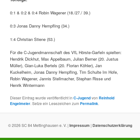
0:1 & 0:2 & 0:4 Robin Wagener (18./27./ 39.)
0:3 Jonas Danny Hempfling (34.)
1:4 Christian Stiene (53.)
Für die C-Jugendmannschaft des VfL Hörste-Garfeln spielten:
Hendrik Dickhut, Max Appelbaum, Julian Berner (20. Justus
Müller), Gian-Luka Bertels (20. Florian Köhler), Jan
Kuckelheim, Jonas Danny Hempfling, Tim Schulte Im Hofe,
Robin Wagener, Jannis Stellmacher, Stephan Risse und
Henrik Wintermann
Dieser Eintrag wurde veröffentlicht in
C-Jugend
von
Reinhold
Engelmeier
. Setze ein Lesezeichen zum
Permalink
.
© 2026 SC 84 Mettinghausen e. V. |
Impressum
|
Datenschutzerklärung