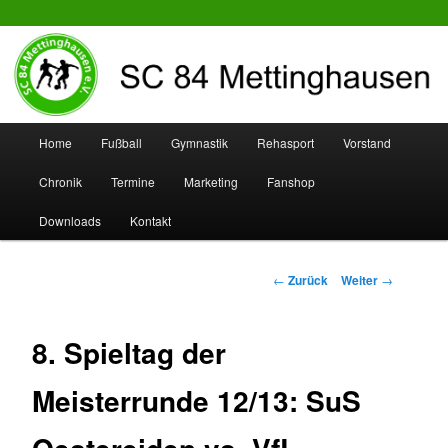
SC 84 Mettinghausen
Hauptmenü
Home
Fußball
Gymnastik
Rehasport
Vorstand
Zum
Zum
Chronik
Termine
Marketing
Fanshop
Inhalt
sekundären
Downloads
Kontakt
wechseln
Inhalt
wechseln
Beitrags-
←
Zurück
Weiter
→
Navigation
8. Spieltag der
Meisterrunde 12/13: SuS