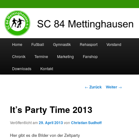
SC 84 Mettinghausen
Hauptmenü
Home
Fußball
Gymnastik
Rehasport
Vorstand
Zum
Zum
Chronik
Termine
Marketing
Fanshop
Inhalt
sekundären
Downloads
Kontakt
wechseln
Inhalt
wechseln
Beitrags-
←
Zurück
Weiter
→
Navigation
It’s Party Time 2013
Veröffentlicht am
29. April 2013
von
Christian Sudhoff
Hier gibt es die Bilder von der Zeltparty