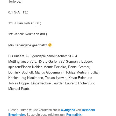
Torfolge:
0:1 SuS (13.)
1:1 Julian Köhler (36.)
1:2 Jannik Neumann (80.)
Minutenangabe geschätzt
Für unsere A-Jugendspielgemeinschaft SC 84
Mettinghausen/VfL Hörste-Garfeln/SV Germania Esbeck
spielten:Florian Köhler, Moritz Reineke, Daniel Cramer,
Dominik Sudhoff, Marius Gudermann, Tobias Mertsch, Julian
Köhler, Jörg Nicolmann, Tobias Lyttwin, Kevin Exler und
Tobias Hoppe. Eingewechselt wurden Laurenz Richert und
Michael Raab.
Dieser Eintrag wurde veröffentlicht in
A-Jugend
von
Reinhold
Engelmeier
. Setze ein Lesezeichen zum
Permalink
.