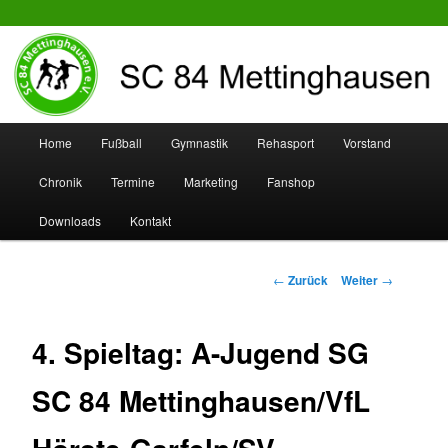
SC 84 Mettinghausen
Hauptmenü
Home
Fußball
Gymnastik
Rehasport
Vorstand
Zum
Zum
Chronik
Termine
Marketing
Fanshop
Inhalt
sekundären
Downloads
Kontakt
wechseln
Inhalt
wechseln
Beitrags-
←
Zurück
Weiter
→
Navigation
4. Spieltag: A-Jugend SG
SC 84 Mettinghausen/VfL