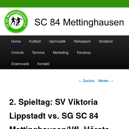
SC 84 Mettinghausen
Hauptmenü
Home
Fußball
Gymnastik
Rehasport
Vorstand
Zum
Zum
Chronik
Termine
Marketing
Fanshop
Inhalt
sekundären
Downloads
Kontakt
wechseln
Inhalt
wechseln
Beitrags-
←
Zurück
Weiter
→
Navigation
2. Spieltag: SV Viktoria
Lippstadt vs. SG SC 84