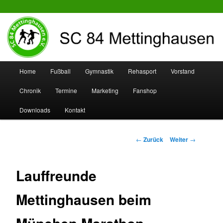
SC 84 Mettinghausen
Hauptmenü
Home
Fußball
Gymnastik
Rehasport
Vorstand
Zum
Zum
Chronik
Termine
Marketing
Fanshop
Inhalt
sekundären
Downloads
Kontakt
wechseln
Inhalt
wechseln
Beitrags-
←
Zurück
Weiter
→
Navigation
Lauffreunde
Mettinghausen beim