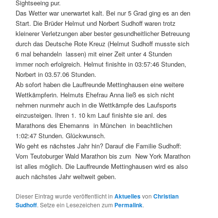
Sightseeing pur.
Das Wetter war unerwartet kalt. Bei nur 5 Grad ging es an den
Start. Die Brüder Helmut und Norbert Sudhoff waren trotz
kleinerer Verletzungen aber bester gesundheitlicher Betreuung
durch das Deutsche Rote Kreuz (Helmut Sudhoff musste sich
6 mal behandeln lassen) mit einer Zeit unter 4 Stunden
immer noch erfolgreich. Helmut finishte in 03:57:46 Stunden,
Norbert in 03.57.06 Stunden.
Ab sofort haben die Lauffreunde Mettinghausen eine weitere
Wettkämpferin. Helmuts Ehefrau Anna ließ es sich nicht
nehmen nunmehr auch in die Wettkämpfe des Laufsports
einzusteigen. Ihren 1. 10 km Lauf finishte sie anl. des
Marathons des Ehemanns in München in beachtlichen
1:02:47 Stunden. Glückwunsch.
Wo geht es nächstes Jahr hin? Darauf die Familie Sudhoff:
Vom Teutoburger Wald Marathon bis zum New York Marathon
ist alles möglich. Die Lauffreunde Mettinghausen wird es also
auch nächstes Jahr weltweit geben.
Dieser Eintrag wurde veröffentlicht in
Aktuelles
von
Christian
Sudhoff
. Setze ein Lesezeichen zum
Permalink
.