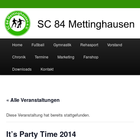
SC 84 Mettinghausen
Hauptmenü
Home
Fußball
Gymnastik
Rehasport
Vorstand
Zum
Zum
Chronik
Termine
Marketing
Fanshop
Inhalt
sekundären
Downloads
Kontakt
wechseln
Inhalt
wechseln
« Alle Veranstaltungen
Diese Veranstaltung hat bereits stattgefunden.
It’s Party Time 2014