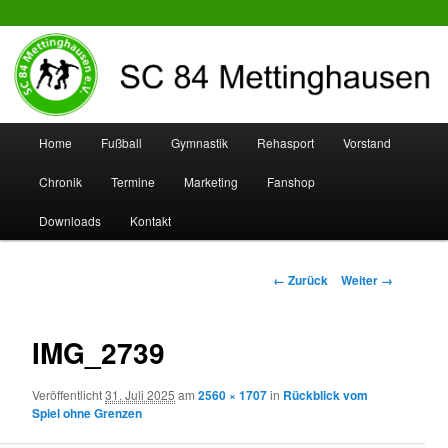
SC 84 Mettinghausen
Hauptmenü
Home
Fußball
Gymnastik
Rehasport
Vorstand
Zum
Zum
Chronik
Termine
Marketing
Fanshop
Inhalt
sekundären
Downloads
Kontakt
wechseln
Inhalt
wechseln
Bilder-
← Zurück
Weiter →
Navigation
IMG_2739
Veröffentlicht
31. Juli 2025
am
2560 × 1707
in
Rückblick vom
Spiel ohne Grenzen