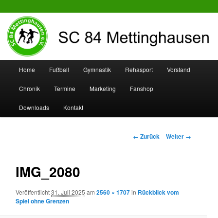
SC 84 Mettinghausen
Hauptmenü
Home
Fußball
Gymnastik
Rehasport
Vorstand
Zum
Zum
Chronik
Termine
Marketing
Fanshop
Inhalt
sekundären
Downloads
Kontakt
wechseln
Inhalt
wechseln
Bilder-
← Zurück
Weiter →
Navigation
IMG_2080
Veröffentlicht
31. Juli 2025
am
2560 × 1707
in
Rückblick vom
Spiel ohne Grenzen