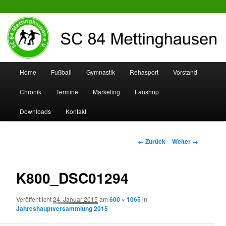
SC 84 Mettinghausen
Hauptmenü
Home
Fußball
Gymnastik
Rehasport
Vorstand
Zum
Zum
Chronik
Termine
Marketing
Fanshop
Inhalt
sekundären
Downloads
Kontakt
wechseln
Inhalt
wechseln
Bilder-
← Zurück
Weiter →
Navigation
K800_DSC01294
Veröffentlicht
24. Januar 2015
am
600 × 1065
in
Jahreshauptversammlung 2015