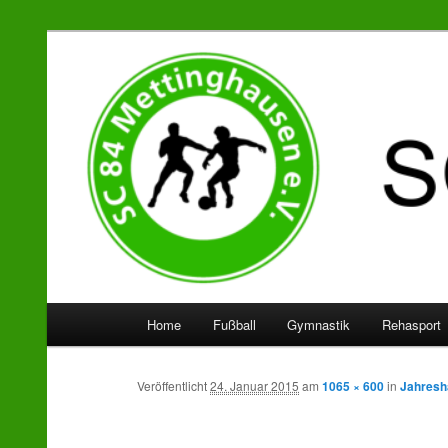
SC 84 Mettinghausen
Hauptmenü
Home
Fußball
Gymnastik
Rehasport
Zum
Zum
Inhalt
sekundären
Veröffentlicht
24. Januar 2015
am
1065 × 600
in
Jahresh
wechseln
Inhalt