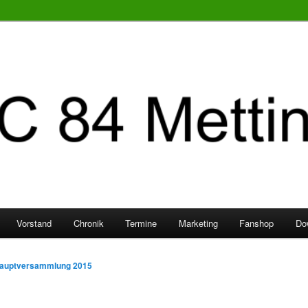
Vorstand
Chronik
Termine
Marketing
Fanshop
Do
auptversammlung 2015