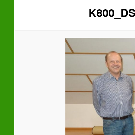
K800_DS
wechseln