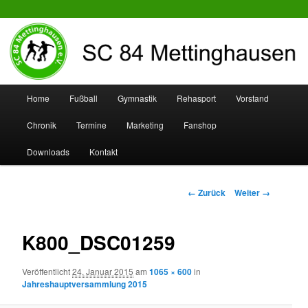
SC 84 Mettinghausen
Hauptmenü
Home
Fußball
Gymnastik
Rehasport
Vorstand
Zum
Zum
Chronik
Termine
Marketing
Fanshop
Inhalt
sekundären
Downloads
Kontakt
wechseln
Inhalt
wechseln
Bilder-
← Zurück
Weiter →
Navigation
K800_DSC01259
Veröffentlicht
24. Januar 2015
am
1065 × 600
in
Jahreshauptversammlung 2015