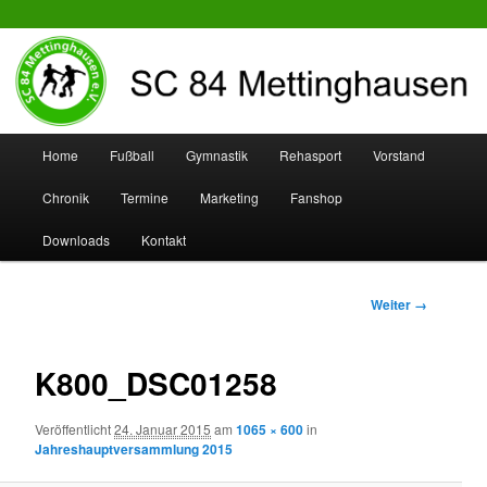
SC 84 Mettinghausen
Hauptmenü
Home
Fußball
Gymnastik
Rehasport
Vorstand
Zum
Zum
Chronik
Termine
Marketing
Fanshop
Inhalt
sekundären
Downloads
Kontakt
wechseln
Inhalt
wechseln
Bilder-
Weiter →
Navigation
K800_DSC01258
Veröffentlicht
24. Januar 2015
am
1065 × 600
in
Jahreshauptversammlung 2015